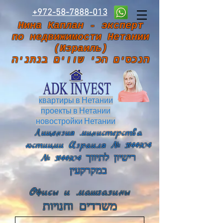
+972-58-7888-013
Нина Каплан - эксперт
по недвижимости Нетании
(Израиль)
הנכסים הכי שווים בנתניה
квартиры в Нетании
проекты в Нетании
новостройки Нетании
Лицензия министерства
юстиции Израиля №
3144904
№ 3144904 רישיון לתיווך
במקרקעין
Офисы и машгазины
משרדים וחנויות