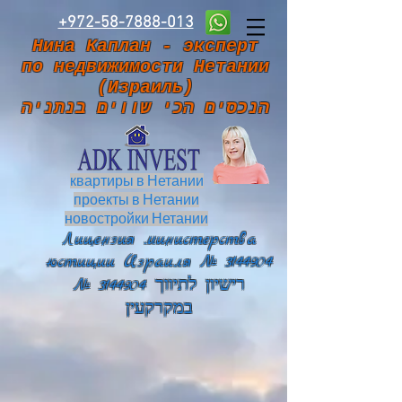
+972-58-7888-013
Нина Каплан - эксперт
по недвижимости Нетании
(Израиль)
הנכסים הכי שווים בנתניה
квартиры в Нетании
проекты в Нетании
новостройки Нетании
Лицензия министерства
юстиции Израиля №
3144904
№ 3144904 רישיון לתיווך
במקרקעין