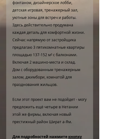
фонтаном, дизайнерское лобби,
детская игровая, тренажерный зал,
уютные зоны для встреч и работы.
Здесь действительно продумана
каждая деталь для комфортной жизни.
Сейчас напрямую от застройщика
предлагаю 3 пятикомнатные квартиры
площадью 137-152 м² с балконами.
Включая 2 машино-места и склад.
Дом с оборудованным тренажерным
залом, джимбори, комнатой для
празднования жильцов.
Если этот проект вам не подойдет - могу
предложить ещё четыре в Нетании
этой же фирмы, включая новый
престижный район Шират а-Ям.
Для подробностей нажмите
кнопку