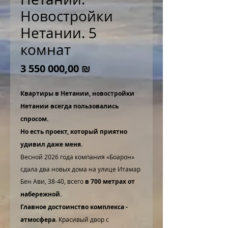
Новостройки
Нетании. 5
комнат
Цена
3 550 000,00 ₪
Квартиры в Нетании, новостройки
Нетании всегда пользовались
спросом.
Но есть проект, который приятно
удивил даже меня.
Весной 2026 года компания «Боарон»
сдала два новых дома на улице Итамар
Бен Ави, 38-40, всего
в 700 метрах от
набережной.
Главное достоинство комплекса -
атмосфера
. Красивый двор с